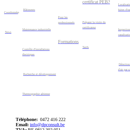
certificat PEB?
Localisati
Bâtiments
fuites d'e
Coordonnée
s
Pour les
Préparer la visite du
professionnels
certificateur
Maintenance industrielle
Inspection
News
canalisati
Formations
Tarifs
Contrôle d'installations
électriques
Détection
d'air par 
Recherche et développement
Thermographie aérienne
Téléphone:
0472 416 222
Email:
info@dpconsult.be
TVA:
BE 0812 302 051