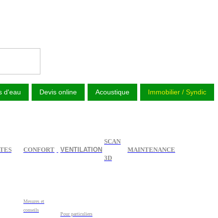
s d'eau
Devis online
Acoustique
Immobilier / Syndic
SCAN
TES
CONFORT
VENTILATION
MAINTENANCE
3D
Mesures et
conseils
Pour particuliers