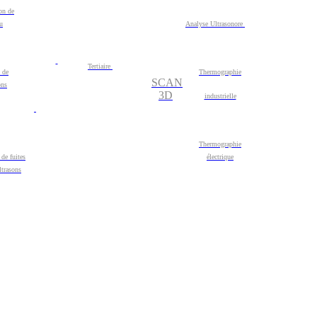
on de
au
Analyse Ultrasonore
Tertiaire
 de
Thermographie
SCAN
ons
3D
industrielle
Thermographie
 de fuites
électrique
ultrasons