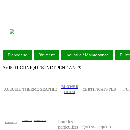
Bienvenue
Bâtiment
Industrie / Maintenance
Fuite
AVIS TECHNIQUES INDEPENDANTS
BLOWER
ACCUEIL
THERMOGRAPHIE
CERTIFICATS PEB
FUI
DOOR
Pour les particuliers
Pour les
Références
Qu'est-ce qu'un
particuliers