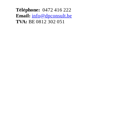
Téléphone:
0472 416 222
Email:
info@dpconsult.be
TVA:
BE 0812 302 051
Copyright © 2023 Bureau DP Consult SRL - Tous droits
réservés