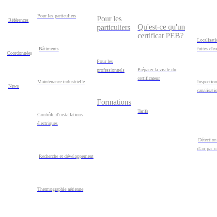
Pour les particuliers
Pour les
Références
Qu'est-ce qu'un
particuliers
certificat PEB?
Localisati
Bâtiments
fuites d'e
Coordonnée
s
Pour les
Préparer la visite du
professionnels
certificateur
Maintenance industrielle
Inspection
News
canalisati
Formations
Tarifs
Contrôle d'installations
électriques
Détection
d'air par 
Recherche et développement
Thermographie aérienne